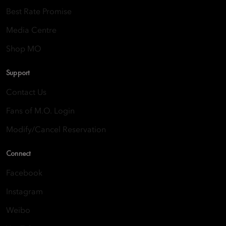
Best Rate Promise
Media Centre
Shop MO
Support
Contact Us
Fans of M.O. Login
Modify/Cancel Reservation
Connect
Facebook
Instagram
Weibo