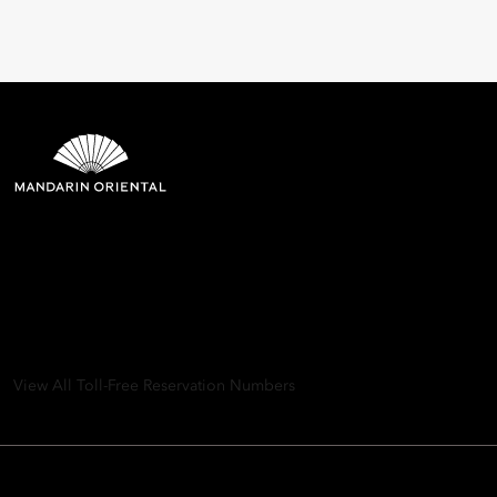
Mandarin Oriental Hotel
Group
8th Floor, One Island East, Taikoo Place 18 Westlands Road,
Quarry Bay, Hong Kong
View All Toll-Free Reservation Numbers