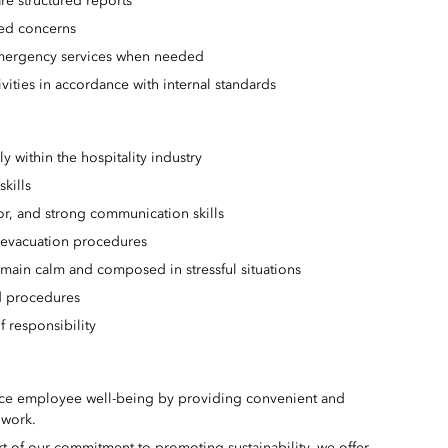
re structured reports
ted concerns
emergency services when needed
vities in accordance with internal standards
ly within the hospitality industry
kills
, and strong communication skills
d evacuation procedures
remain calm and composed in stressful situations
ed procedures
f responsibility
hance employee well-being by providing convenient and
 work.
t of our commitment to promoting sustainability, we offer