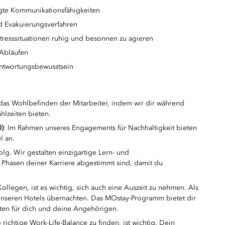
ägte Kommunikationsfähigkeiten
nd Evakuierungsverfahren
Stresssituationen ruhig und besonnen zu agieren
 Abläufen
antwortungsbewusstsein
rt das Wohlbefinden der Mitarbeiter, indem wir dir während
hlzeiten bieten.
0)
: Im Rahmen unseres Engagements für Nachhaltigkeit bieten
l an.
folg. Wir gestalten einzigartige Lern- und
Phasen deiner Karriere abgestimmt sind, damit du
Kollegen, ist es wichtig, sich auch eine Auszeit zu nehmen. Als
 unseren Hotels übernachten. Das MOstay-Programm bietet dir
aten für dich und deine Angehörigen.
e richtige Work-Life-Balance zu finden, ist wichtig. Dein