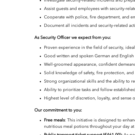
Investigate security-related incidents and prepa
Assist guests and employees with security-rela
Cooperate with police, fire department, and 
Document all incidents and security-related acti
As Security Officer we expect from you:
Proven experience in the field of security, ideal
Good written and spoken German and English s
Well-groomed appearance, confident demeanor
Solid knowledge of safety, fire protection, an
Strong organizational skills and the ability to 
Ability to prioritize tasks and follow establish
Highest level of discretion, loyalty, and sense o
Our commitment to you:
Free meals
: This initiative is designed to en
nutritious meal potions throughout your day at
Public transport ticket support (€461.00):
As par