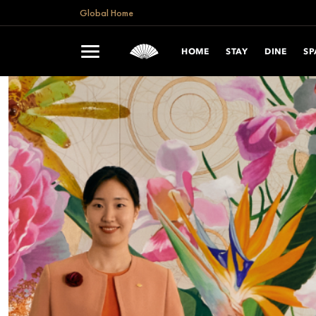
Global Home
HOME
STAY
DINE
SP