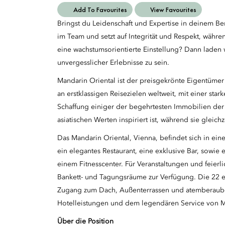
Add To Favourites
View Favourites
Bringst du Leidenschaft und Expertise in deinem Ber
im Team und setzt auf Integrität und Respekt, währ
eine wachstumsorientierte Einstellung? Dann laden wi
unvergesslicher Erlebnisse zu sein.
Mandarin Oriental ist der preisgekrönte Eigentümer
an erstklassigen Reisezielen weltweit, mit einer st
Schaffung einiger der begehrtesten Immobilien der 
asiatischen Werten inspiriert ist, während sie gleichz
Das Mandarin Oriental, Vienna, befindet sich in ei
ein elegantes Restaurant, eine exklusive Bar, sow
einem Fitnesscenter. Für Veranstaltungen und feierl
Bankett- und Tagungsräume zur Verfügung. Die 22 e
Zugang zum Dach, Außenterrassen und atemberauben
Hotelleistungen und dem legendären Service von M
Über die Position