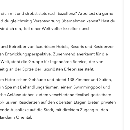
eich mit und strebst stets nach Exzellenz? Arbeitest du gerne
end du gleichzeitig Verantwortung übernehmen kannst? Hast du
r dich ein, Teil einer Welt voller Exzellenz und
 und Betreiber von luxuriösen Hotels, Resorts und Residenzen
arken Entwicklungsperspektive. Zunehmend anerkannt für die
Welt, steht die Gruppe für legendären Service, der von
eitig an der Spitze der luxuriösten Erlebnisse steht.
nem historischen Gebäude und bietet 138 Zimmer und Suiten,
ie ein Spa mit Behandlungsräumen, einem Swimmingpool und
iche Anlässe stehen zudem verschiedene flexibel gestaltbare
xklusiven Residenzen auf den obersten Etagen bieten privaten
de Ausblicke auf die Stadt, mit direktem Zugang zu den
andarin Oriental.