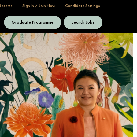
Resorts
Sign In / Join Now
Candidate Settings
Graduate Programme
Search Jobs