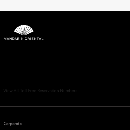
Mandarin Oriental Hotel
Group
8th Floor, One Island East, Taikoo Place 18 Westlands Road,
Quarry Bay, Hong Kong
View All Toll-Free Reservation Numbers
Corporate