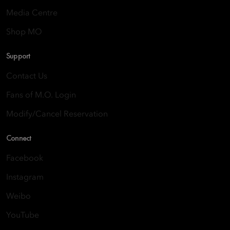
Media Centre
Shop MO
Support
Contact Us
Fans of M.O. Login
Modify/Cancel Reservation
Connect
Facebook
Instagram
Weibo
YouTube