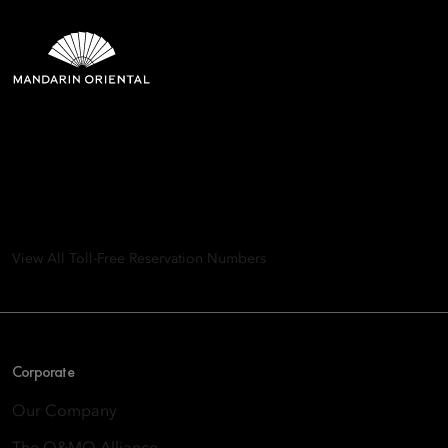
Mandarin Oriental Hotel
Group
8th Floor, One Island East, Taikoo Place 18 Westlands Road,
Quarry Bay, Hong Kong
View All Toll-Free Reservation Numbers
Corporate
Our Company