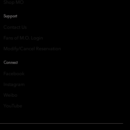
Shop MO
Support
Contact Us
Fans of M.O. Login
Modify/Cancel Reservation
Connect
Facebook
Instagram
Weibo
YouTube